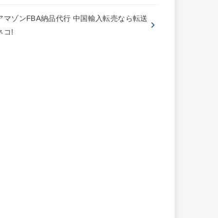
アマゾンFBA納品代行 中国輸入転売なら転送
ネコ!