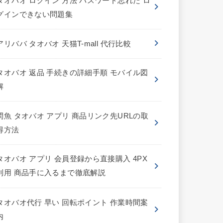
タオバオ ログイン 方法 パスワード忘れた ロ
グインできない問題集
アリババ タオバオ 天猫T-mall 代行比較
タオバオ 返品 手続きの詳細手順 モバイル図
解
閑魚 タオバオ アプリ 商品リンク先URLの取
得方法
タオバオ アプリ 会員登録から直接購入 4PX
利用 商品手に入るまで徹底解説
タオバオ代行 早い 回転ポイント 作業時間案
内