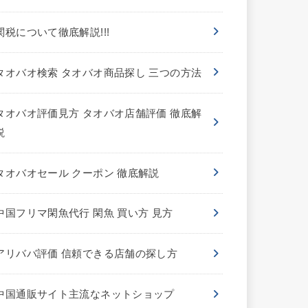
関税について徹底解説!!!
タオバオ検索 タオバオ商品探し 三つの方法
タオバオ評価見方 タオバオ店舗評価 徹底解
説
タオバオセール クーポン 徹底解説
中国フリマ閑魚代行 閑魚 買い方 見方
アリババ評価 信頼できる店舗の探し方
中国通販サイト主流なネットショップ