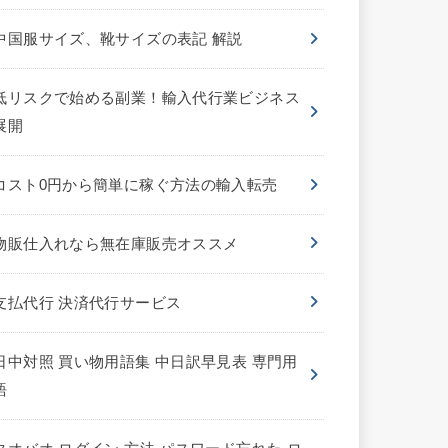
中国服サイズ、靴サイズの表記 解説
低リスクで始める副業！輸入代行業ビジネス
展開
コスト0円から簡単に稼ぐ方法の輸入転売
物販仕入れなら無在庫販売オススメ
支払代行 決済代行サービス
日中対照 買い物用語集 中日訳早見表 専門用
語