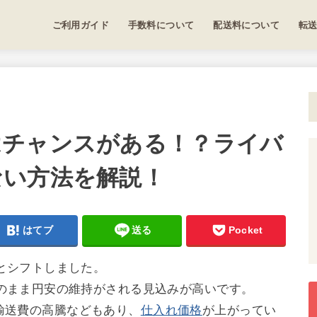
ご利用ガイド
手数料について
配送料について
転
はチャンスがある！？ライバ
ない方法を解説！
はてブ
送る
Pocket
へとシフトしました。
このまま円安の維持がされる見込みが高いです。
輸送費の高騰などもあり、
仕入れ価格
が上がってい