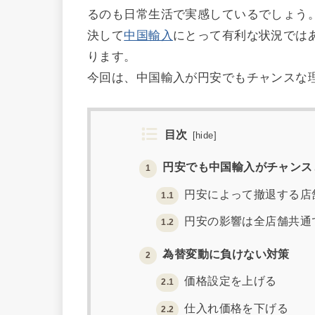
るのも日常生活で実感しているでしょう
決して
中国輸入
にとって有利な状況では
ります。
今回は、中国輸入が円安でもチャンスな
目次
[
hide
]
円安でも中国輸入がチャンス
1
円安によって撤退する店
1.1
円安の影響は全店舗共通
1.2
為替変動に負けない対策
2
価格設定を上げる
2.1
仕入れ価格を下げる
2.2