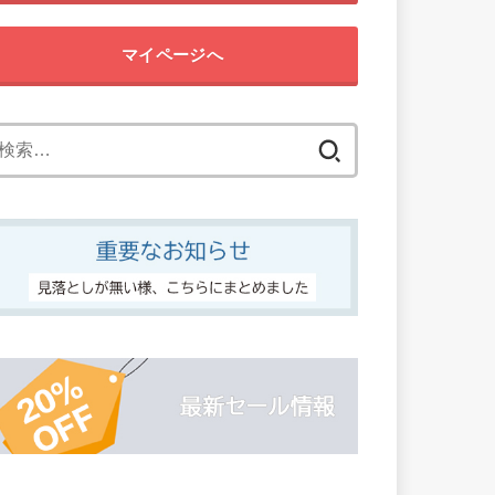
マイページへ
検
索: