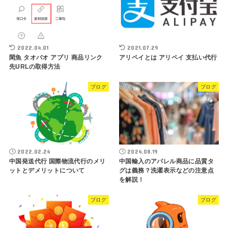
2022.04.01
2021.07.29
閑魚 タオバオ アプリ 商品リンク
アリペイとは アリペイ 支払い代行
先URLの取得方法
ブログ
ブログ
2022.02.24
2024.08.19
中国発送代行 国際物流代行のメリ
中国輸入のアパレル商品に品質タ
ットとデメリットについて
グは義務？洗濯表示などの注意点
を解説！
ブログ
ブログ