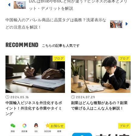
D2CはBtoBやBtoCと何が違う？ビジネスの基本とメリ
ット・デメリットを解説
中国輸入のアパレル商品に品質タグは義務？洗濯表示な
どの注意点を解説！
RECOMMEND
ブログ
ブログ
2024.05.16
2024.07.29
中国輸入ビジネスを外注化するポ
副業はどんな種類があるの？副業
イント！外注化する作業やタイミ
で稼げる人はこんな人を解説！
ング
お知らせ
ブログ