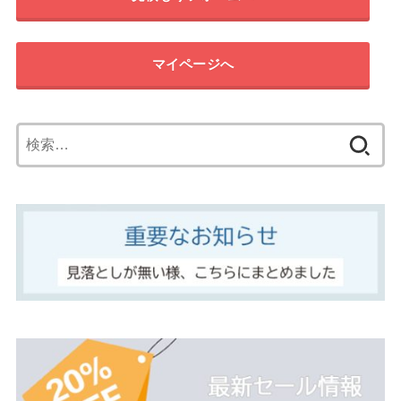
マイページへ
検
索: