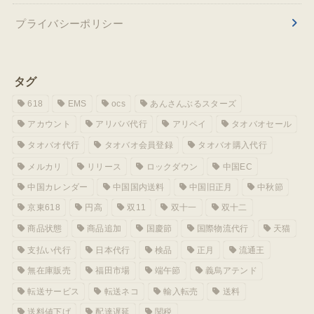
プライバシーポリシー
タグ
618
EMS
ocs
あんさんぶるスターズ
アカウント
アリババ代行
アリペイ
タオバオセール
タオバオ代行
タオバオ会員登録
タオバオ購入代行
メルカリ
リリース
ロックダウン
中国EC
中国カレンダー
中国国内送料
中国旧正月
中秋節
京東618
円高
双11
双十一
双十二
商品状態
商品追加
国慶節
国際物流代行
天猫
支払い代行
日本代行
検品
正月
流通王
無在庫販売
福田市場
端午節
義烏アテンド
転送サービス
転送ネコ
輸入転売
送料
送料値下げ
配達遅延
関税