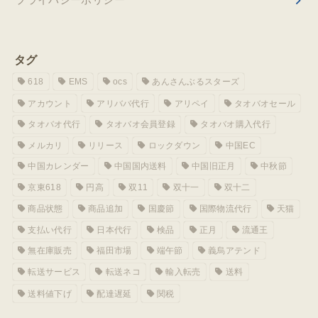
プライバシーポリシー
タグ
618
EMS
ocs
あんさんぶるスターズ
アカウント
アリババ代行
アリペイ
タオバオセール
タオバオ代行
タオバオ会員登録
タオバオ購入代行
メルカリ
リリース
ロックダウン
中国EC
中国カレンダー
中国国内送料
中国旧正月
中秋節
京東618
円高
双11
双十一
双十二
商品状態
商品追加
国慶節
国際物流代行
天猫
支払い代行
日本代行
検品
正月
流通王
無在庫販売
福田市場
端午節
義烏アテンド
転送サービス
転送ネコ
輸入転売
送料
送料値下げ
配達遅延
関税