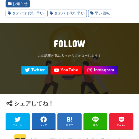
お知らせ
タオバオ代行 早い
タオバオ代行早い
早い回転
FOLLOW
シェアしてね！
ツイート
シェア
はてブ
送る
Pocket