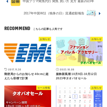
中国フリマ閑魚代行 閑魚 買い方 見方 最新2023年
2017年中国W11（独身の日）流通総額報告
RECOMMEND
お知らせ
お知らせ
2017.11.30
2023.10.08
郵便局からのお知らせ 40cmに超
服飾新風潮 10月9日-10月12日
えたら容積で計算
2023年タオバオセール
セール情報
お知らせ