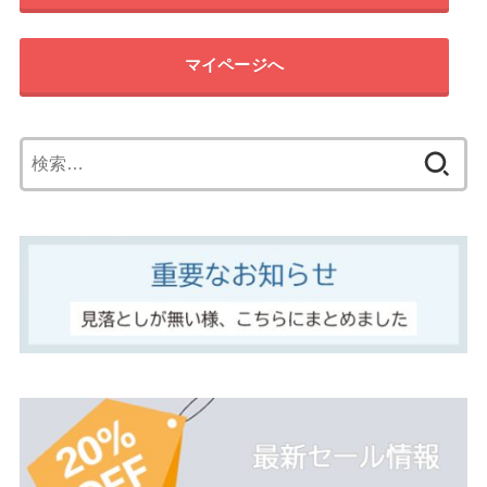
マイページへ
検
索: