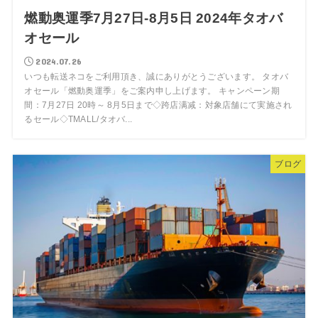
燃動奥運季7月27日-8月5日 2024年タオバ
オセール
2024.07.26
いつも転送ネコをご利用頂き、誠にありがとうございます。 タオバ
オセール「燃動奥運季」をご案内申し上げます。 キャンペーン期
間：7月27日 20時～ 8月5日まで◇跨店满减：対象店舗にて実施され
るセール◇TMALL/タオバ...
ブログ