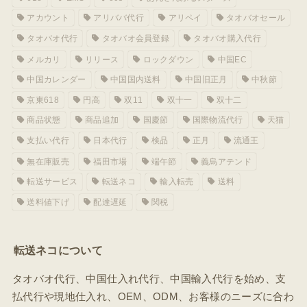
アカウント
アリババ代行
アリペイ
タオバオセール
タオバオ代行
タオバオ会員登録
タオバオ購入代行
メルカリ
リリース
ロックダウン
中国EC
中国カレンダー
中国国内送料
中国旧正月
中秋節
京東618
円高
双11
双十一
双十二
商品状態
商品追加
国慶節
国際物流代行
天猫
支払い代行
日本代行
検品
正月
流通王
無在庫販売
福田市場
端午節
義烏アテンド
転送サービス
転送ネコ
輸入転売
送料
送料値下げ
配達遅延
関税
転送ネコについて
タオバオ代行、中国仕入れ代行、中国輸入代行を始め、支
払代行や現地仕入れ、OEM、ODM、お客様のニーズに合わ