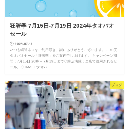
狂署季 7月15日-7月19日 2024年タオバオ
セール
2024.07.15
いつも転送ネコをご利用頂き、誠にありがとうございます。 この度
タオバオセール「狂署季」をご案内申し上げます。 キャンペーン期
間：7月15日 20時～ 7月19日まで◇跨店满减：全店で適用されるセ
ール。◇TMALL/タオバ...
ブログ