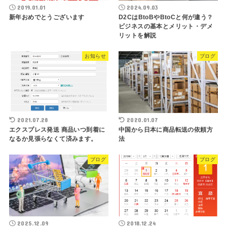
2019.01.01
2024.09.03
新年おめでとうございます
D2CはBtoBやBtoCと何が違う？
ビジネスの基本とメリット・デメ
リットを解説
お知らせ
ブログ
2021.07.28
2020.01.07
エクスプレス発送 商品いつ到着に
中国から日本に商品転送の依頼方
なるか見張らなくて済みます。
法
ブログ
ブログ
2025.12.09
2018.12.24