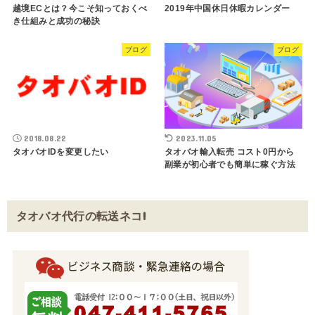
越境ECとは？今こそ知っておくべ
2019年中国休日休暇カレンダー
き仕組みと成功の秘訣
ブログ
ブログ
2018.08.22
2023.11.05
タオバオIDを変更したい
タオバオ輸入転売 コスト0円から
副業が初心者でも簡単に稼ぐ方法
タオバオ代行の転送ネコ!