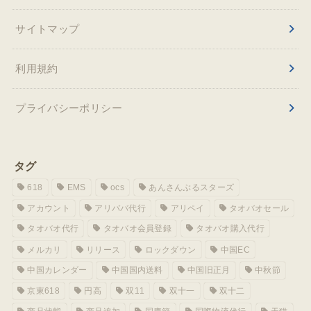
サイトマップ
利用規約
プライバシーポリシー
タグ
618
EMS
ocs
あんさんぶるスターズ
アカウント
アリババ代行
アリペイ
タオバオセール
タオバオ代行
タオバオ会員登録
タオバオ購入代行
メルカリ
リリース
ロックダウン
中国EC
中国カレンダー
中国国内送料
中国旧正月
中秋節
京東618
円高
双11
双十一
双十二