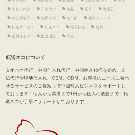
商品状態
商品追加
国慶節
国際物流代行
天猫
支払い代行
日本代行
検品
正月
流通王
無在庫販売
福田市場
端午節
義烏アテンド
転送サービス
転送ネコ
輸入転売
送料
送料値下げ
配達遅延
関税
転送ネコについて
タオバオ代行、中国仕入れ代行、中国輸入代行を始め、支
払代行や現地仕入れ、OEM、ODM、お客様のニーズに合わ
せるサービスのご提案まで中国輸入ビジネスをサポートし
ております！個人から業者まで1円から仕入れ放題まで、転
送ネコが丁寧にサポートしております。