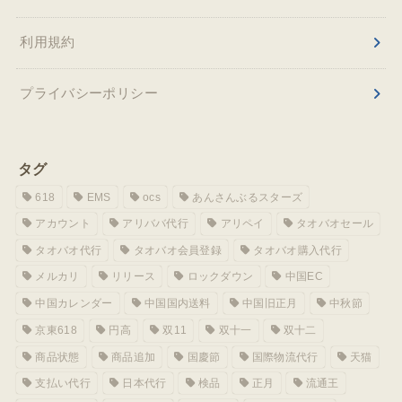
利用規約
プライバシーポリシー
タグ
618
EMS
ocs
あんさんぶるスターズ
アカウント
アリババ代行
アリペイ
タオバオセール
タオバオ代行
タオバオ会員登録
タオバオ購入代行
メルカリ
リリース
ロックダウン
中国EC
中国カレンダー
中国国内送料
中国旧正月
中秋節
京東618
円高
双11
双十一
双十二
商品状態
商品追加
国慶節
国際物流代行
天猫
支払い代行
日本代行
検品
正月
流通王