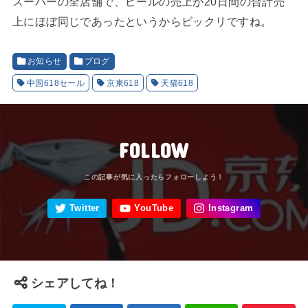
スーパーの全店舗で、ビールの売上が20日間の合計売
上にほぼ同じであったというからビックリですね。
お知らせ
ブログ
中国618セール
京東618
天猫618
FOLLOW
シェアしてね！