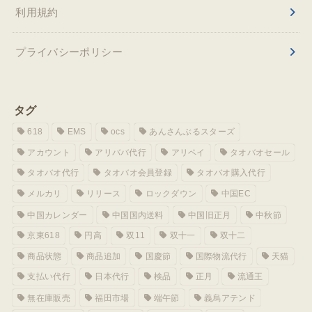
利用規約
プライバシーポリシー
タグ
618
EMS
ocs
あんさんぶるスターズ
アカウント
アリババ代行
アリペイ
タオバオセール
タオバオ代行
タオバオ会員登録
タオバオ購入代行
メルカリ
リリース
ロックダウン
中国EC
中国カレンダー
中国国内送料
中国旧正月
中秋節
京東618
円高
双11
双十一
双十二
商品状態
商品追加
国慶節
国際物流代行
天猫
支払い代行
日本代行
検品
正月
流通王
無在庫販売
福田市場
端午節
義烏アテンド