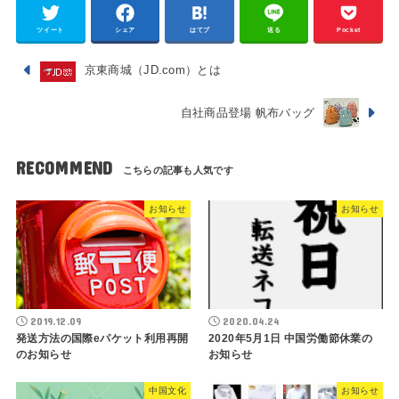
ツイート
シェア
はてブ
送る
Pocket
京東商城（JD.com）とは
自社商品登場 帆布バッグ
RECOMMEND
お知らせ
お知らせ
2019.12.09
2020.04.24
発送方法の国際eパケット利用再開
2020年5月1日 中国労働節休業の
のお知らせ
お知らせ
中国文化
お知らせ