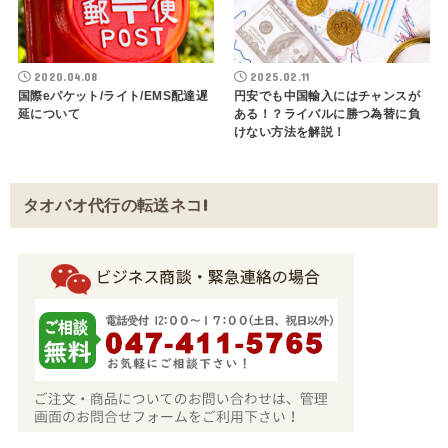
2020.04.08
2025.02.11
国際eパケット/ライト/EMS配達遅
円安でも中国輸入にはチャンスが
延について
ある！？ライバルに勝つ為替に負
けない方法を解説！
タオバオ代行の転送ネコ!