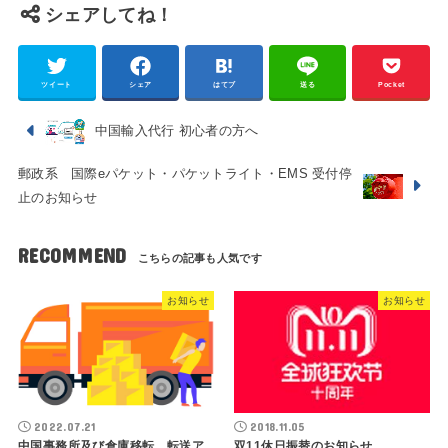
シェアしてね！
ツイート
シェア
はてブ
送る
Pocket
中国輸入代行 初心者の方へ
郵政系 国際eパケット・パケットライト・EMS 受付停
止のお知らせ
RECOMMEND
お知らせ
お知らせ
2022.07.21
2018.11.05
中国事務所及び倉庫移転、転送ア
双11休日振替のお知らせ