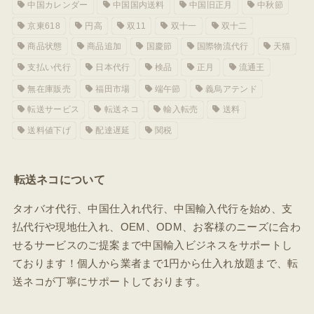
中国カレンダー
中国国内送料
中国旧正月
中秋節
京東618
円高
双11
双十一
双十二
商品状態
商品追加
国慶節
国際物流代行
天猫
支払い代行
日本代行
検品
正月
流通王
無在庫販売
福田市場
端午節
義烏アテンド
転送サービス
転送ネコ
輸入転売
送料
送料値下げ
配達遅延
関税
転送ネコについて
タオバオ代行、中国仕入れ代行、中国輸入代行を始め、支
払代行や現地仕入れ、OEM、ODM、お客様のニーズに合わ
せるサービスのご提案まで中国輸入ビジネスをサポートし
ております！個人から業者まで1円から仕入れ放題まで、転
送ネコが丁寧にサポートしております。