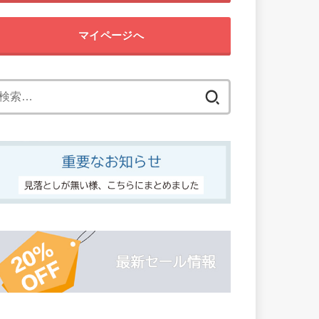
マイページへ
検
索: