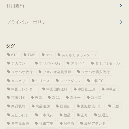
利用規約
プライバシーポリシー
タグ
618
EMS
ocs
あんさんぶるスターズ
アカウント
アリババ代行
アリペイ
タオバオセール
タオバオ代行
タオバオ会員登録
タオバオ購入代行
メルカリ
リリース
ロックダウン
中国EC
中国カレンダー
中国国内送料
中国旧正月
中秋節
京東618
円高
双11
双十一
双十二
商品状態
商品追加
国慶節
国際物流代行
天猫
支払い代行
日本代行
検品
正月
流通王
無在庫販売
福田市場
端午節
義烏アテンド