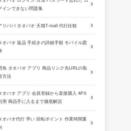
タオバオ ログイン 方法 パスワード忘れた ロ
グインできない問題集
アリババ タオバオ 天猫T-mall 代行比較
タオバオ 返品 手続きの詳細手順 モバイル図
解
閑魚 タオバオ アプリ 商品リンク先URLの取
得方法
タオバオ アプリ 会員登録から直接購入 4PX
利用 商品手に入るまで徹底解説
タオバオ代行 早い 回転ポイント 作業時間案
内