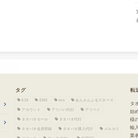
タグ
転
618
EMS
ocs
あんさんぶるスターズ
タ
アカウント
アリババ代行
アリペイ
始
様
タオバオセール
タオバオ代行
輸
タオバオ会員登録
タオバオ購入代行
メルカリ
業