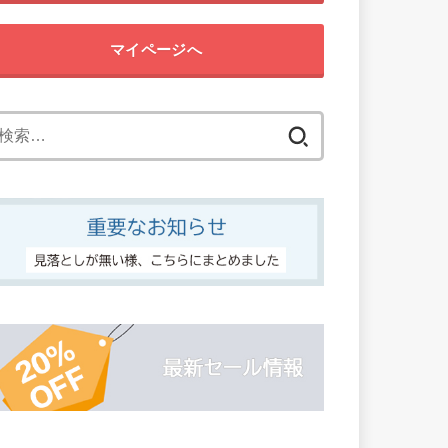
マイページへ
検
索: