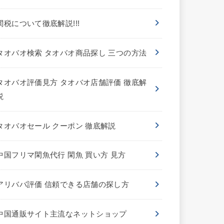
関税について徹底解説!!!
タオバオ検索 タオバオ商品探し 三つの方法
タオバオ評価見方 タオバオ店舗評価 徹底解
説
タオバオセール クーポン 徹底解説
中国フリマ閑魚代行 閑魚 買い方 見方
アリババ評価 信頼できる店舗の探し方
中国通販サイト主流なネットショップ