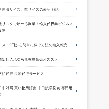
中国服サイズ、靴サイズの表記 解説
低リスクで始める副業！輸入代行業ビジネス
展開
コスト0円から簡単に稼ぐ方法の輸入転売
物販仕入れなら無在庫販売オススメ
支払代行 決済代行サービス
日中対照 買い物用語集 中日訳早見表 専門用
語