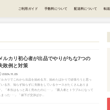
ご利用ガイド
手数料について
配送料について
転
メルカリ初心者が出品でやりがちな7つの
失敗例と対策
2024.11.25
メルカリでこれから出品を始める方、始めたばかりで頑張ろうと思っ
ている方、知らず知らずに失敗をしているケースがたくさんありま
す。「本当はもっと高く売れたのに･･･」「購入者とトラブルになって
しまった･･･」「値下げ交渉ばか...