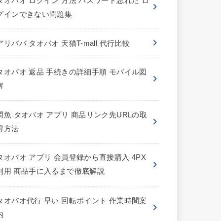
タオバオ ログイン 方法 パスワード忘れた ロ
グインできない問題集
アリババ タオバオ 天猫T-mall 代行比較
タオバオ 返品 手続きの詳細手順 モバイル図
解
閑魚 タオバオ アプリ 商品リンク先URLの取
得方法
タオバオ アプリ 会員登録から直接購入 4PX
利用 商品手に入るまで徹底解説
タオバオ代行 早い 回転ポイント 作業時間案
内