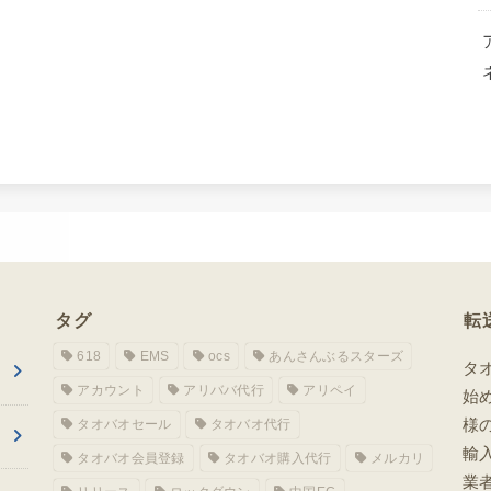
タグ
転
618
EMS
ocs
あんさんぶるスターズ
タ
アカウント
アリババ代行
アリペイ
始
様
タオバオセール
タオバオ代行
輸
タオバオ会員登録
タオバオ購入代行
メルカリ
業