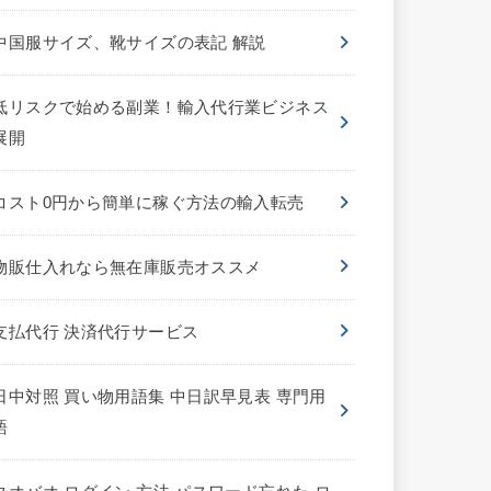
中国服サイズ、靴サイズの表記 解説
低リスクで始める副業！輸入代行業ビジネス
展開
コスト0円から簡単に稼ぐ方法の輸入転売
物販仕入れなら無在庫販売オススメ
支払代行 決済代行サービス
日中対照 買い物用語集 中日訳早見表 専門用
語