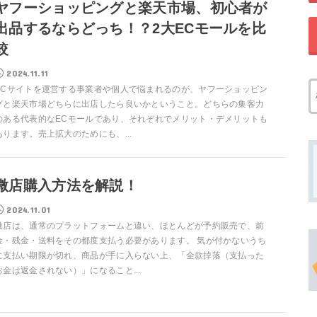
ヤフーショッピングと楽天市場、初心者が
出品するならどっち！？2大ECモールを比
較
2024.11.11
ECサイトを運営する事業者や個人で悩まれるのが、ヤフーショッピン
グと楽天市場どちらに出店したら良いかということ。どちらの集客力
のある代表的なECモールであり、それぞれでメリット・デメリットも
あります。売上拡大のためにも、...
微店購入方法を解説！
2024.11.01
微店は、通常のプラットフォームと違い、ほとんどが予約販売で、前
金・残金・送料をその都度支払う必要があります。 気が付かないうち
に支払い期限が切れ、商品が手に入らない上、「全款掉落（支払った
お金は返金されない）」になること...