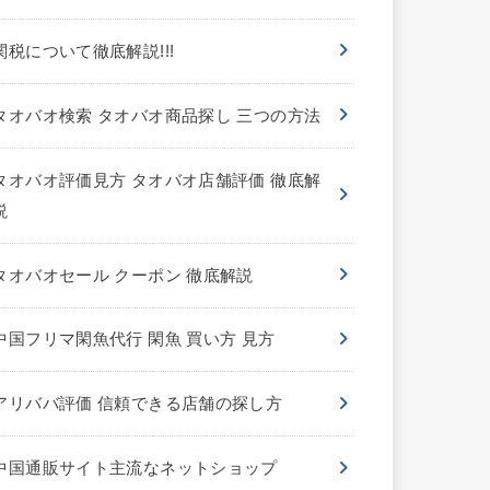
関税について徹底解説!!!
タオバオ検索 タオバオ商品探し 三つの方法
タオバオ評価見方 タオバオ店舗評価 徹底解
説
タオバオセール クーポン 徹底解説
中国フリマ閑魚代行 閑魚 買い方 見方
アリババ評価 信頼できる店舗の探し方
中国通販サイト主流なネットショップ