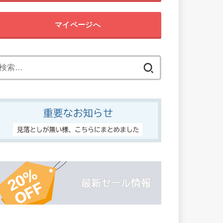
マイページへ
検
索: