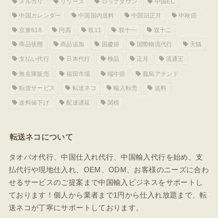
メルカリ
リリース
ロックダウン
中国EC
中国カレンダー
中国国内送料
中国旧正月
中秋節
京東618
円高
双11
双十一
双十二
商品状態
商品追加
国慶節
国際物流代行
天猫
支払い代行
日本代行
検品
正月
流通王
無在庫販売
福田市場
端午節
義烏アテンド
転送サービス
転送ネコ
輸入転売
送料
送料値下げ
配達遅延
関税
転送ネコについて
タオバオ代行、中国仕入れ代行、中国輸入代行を始め、支
払代行や現地仕入れ、OEM、ODM、お客様のニーズに合わ
せるサービスのご提案まで中国輸入ビジネスをサポートし
ております！個人から業者まで1円から仕入れ放題まで、転
送ネコが丁寧にサポートしております。