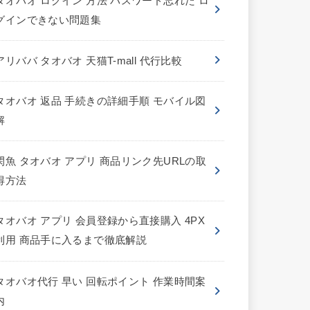
タオバオ ログイン 方法 パスワード忘れた ロ
グインできない問題集
アリババ タオバオ 天猫T-mall 代行比較
タオバオ 返品 手続きの詳細手順 モバイル図
解
閑魚 タオバオ アプリ 商品リンク先URLの取
得方法
タオバオ アプリ 会員登録から直接購入 4PX
利用 商品手に入るまで徹底解説
タオバオ代行 早い 回転ポイント 作業時間案
内