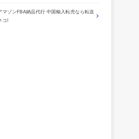
アマゾンFBA納品代行 中国輸入転売なら転送
ネコ!