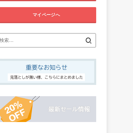
マイページへ
検
索: