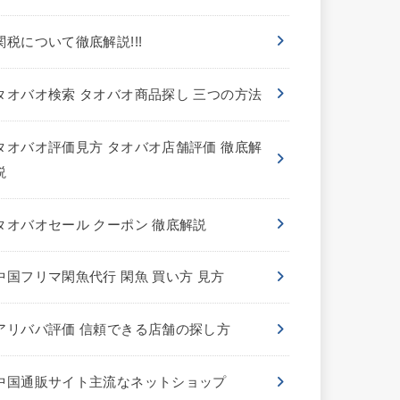
関税について徹底解説!!!
タオバオ検索 タオバオ商品探し 三つの方法
タオバオ評価見方 タオバオ店舗評価 徹底解
説
タオバオセール クーポン 徹底解説
中国フリマ閑魚代行 閑魚 買い方 見方
アリババ評価 信頼できる店舗の探し方
中国通販サイト主流なネットショップ