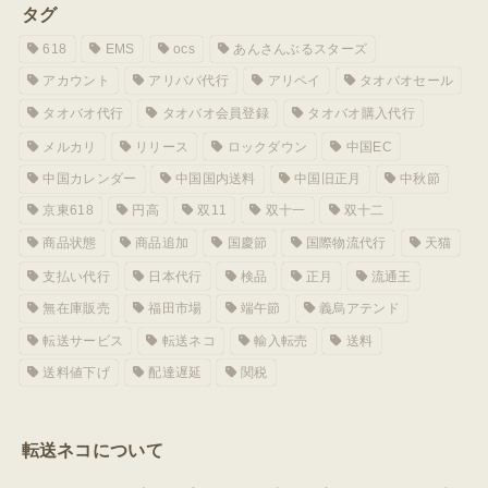
タグ
618
EMS
ocs
あんさんぶるスターズ
アカウント
アリババ代行
アリペイ
タオバオセール
タオバオ代行
タオバオ会員登録
タオバオ購入代行
メルカリ
リリース
ロックダウン
中国EC
中国カレンダー
中国国内送料
中国旧正月
中秋節
京東618
円高
双11
双十一
双十二
商品状態
商品追加
国慶節
国際物流代行
天猫
支払い代行
日本代行
検品
正月
流通王
無在庫販売
福田市場
端午節
義烏アテンド
転送サービス
転送ネコ
輸入転売
送料
送料値下げ
配達遅延
関税
転送ネコについて