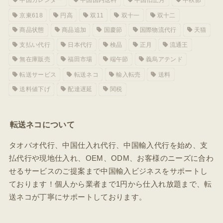
中国カレンダー
中国国内送料
中国旧正月
中秋節
京東618
円高
双11
双十一
双十二
商品状態
商品追加
国慶節
国際物流代行
天猫
支払い代行
日本代行
検品
正月
流通王
無在庫販売
福田市場
端午節
義烏アテンド
転送サービス
転送ネコ
輸入転売
送料
送料値下げ
配達遅延
関税
転送ネコについて
タオバオ代行、中国仕入れ代行、中国輸入代行を始め、支
払代行や現地仕入れ、OEM、ODM、お客様のニーズに合わ
せるサービスのご提案まで中国輸入ビジネスをサポートし
ております！個人から業者まで1円から仕入れ放題まで、転
送ネコが丁寧にサポートしております。