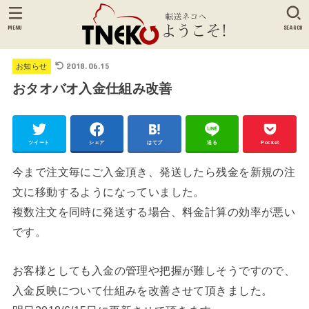
MENU
SEARCH
2018.06.15
お知らせ
おタオバオ入金仕組み改善
ツイート
シェア
はてブ
送る
Pocket
今まで注文毎にご入金頂き、発送したら残金を新規の注
文に移動するようになっていました。
複数注文を同時に発送する場合、料金計算の効率が悪い
です。
お客様としても入金の管理や把握が難しそうですので、
入金反映について仕組みを改善させて頂きました。