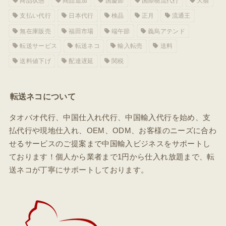
商品状態
商品追加
国慶節
国際物流代行
天猫
支払い代行
日本代行
検品
正月
流通王
無在庫販売
福田市場
端午節
義烏アテンド
転送サービス
転送ネコ
輸入転売
送料
送料値下げ
配達遅延
関税
転送ネコについて
タオバオ代行、中国仕入れ代行、中国輸入代行を始め、支
払代行や現地仕入れ、OEM、ODM、お客様のニーズに合わ
せるサービスのご提案まで中国輸入ビジネスをサポートし
ております！個人から業者まで1円から仕入れ放題まで、転
送ネコが丁寧にサポートしております。