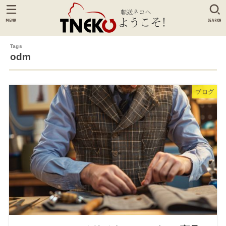
MENU
SEARCH
odm
ブログ