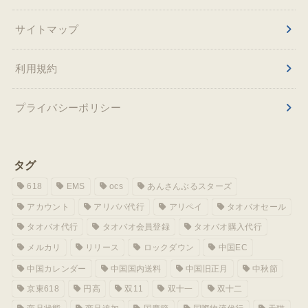
サイトマップ
利用規約
プライバシーポリシー
タグ
618
EMS
ocs
あんさんぶるスターズ
アカウント
アリババ代行
アリペイ
タオバオセール
タオバオ代行
タオバオ会員登録
タオバオ購入代行
メルカリ
リリース
ロックダウン
中国EC
中国カレンダー
中国国内送料
中国旧正月
中秋節
京東618
円高
双11
双十一
双十二