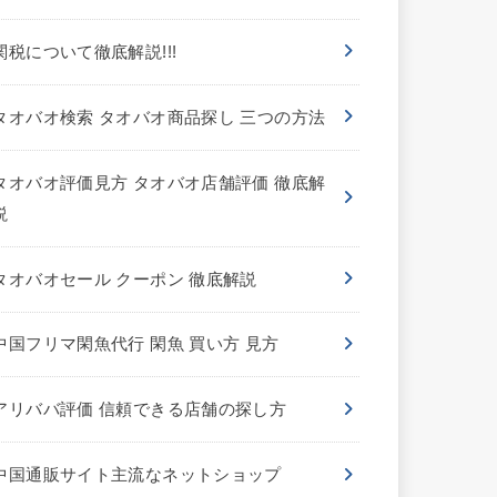
関税について徹底解説!!!
タオバオ検索 タオバオ商品探し 三つの方法
タオバオ評価見方 タオバオ店舗評価 徹底解
説
タオバオセール クーポン 徹底解説
中国フリマ閑魚代行 閑魚 買い方 見方
アリババ評価 信頼できる店舗の探し方
中国通販サイト主流なネットショップ