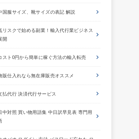
中国服サイズ、靴サイズの表記 解説
低リスクで始める副業！輸入代行業ビジネス
展開
コスト0円から簡単に稼ぐ方法の輸入転売
物販仕入れなら無在庫販売オススメ
支払代行 決済代行サービス
日中対照 買い物用語集 中日訳早見表 専門用
語