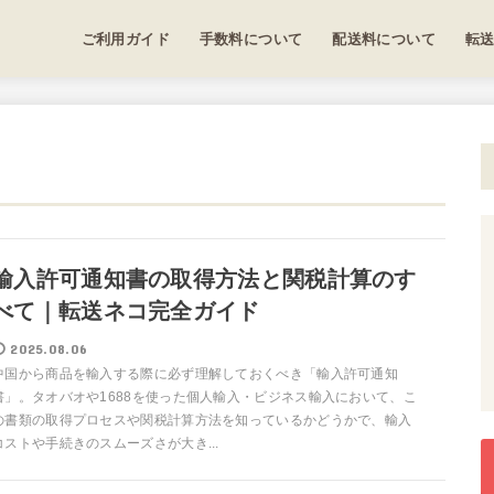
ご利用ガイド
手数料について
配送料について
転
輸入許可通知書の取得方法と関税計算のす
べて｜転送ネコ完全ガイド
2025.08.06
中国から商品を輸入する際に必ず理解しておくべき「輸入許可通知
書」。タオバオや1688を使った個人輸入・ビジネス輸入において、こ
の書類の取得プロセスや関税計算方法を知っているかどうかで、輸入
コストや手続きのスムーズさが大き...