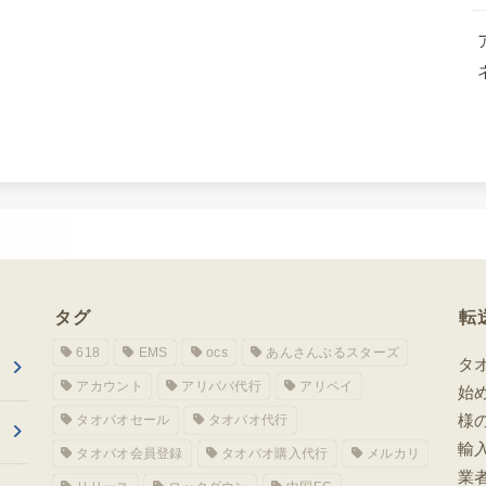
タグ
転
618
EMS
ocs
あんさんぶるスターズ
タ
アカウント
アリババ代行
アリペイ
始
様
タオバオセール
タオバオ代行
輸
タオバオ会員登録
タオバオ購入代行
メルカリ
業