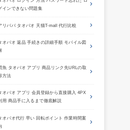
タオバオ ログイン 方法 パスワード忘れた ロ
グインできない問題集
アリババ タオバオ 天猫T-mall 代行比較
タオバオ 返品 手続きの詳細手順 モバイル図
解
閑魚 タオバオ アプリ 商品リンク先URLの取
得方法
タオバオ アプリ 会員登録から直接購入 4PX
利用 商品手に入るまで徹底解説
タオバオ代行 早い 回転ポイント 作業時間案
内