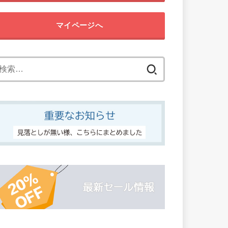
マイページへ
検
索: