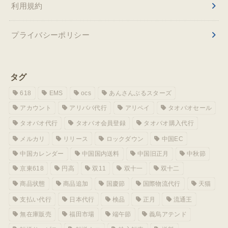
利用規約
プライバシーポリシー
タグ
618
EMS
ocs
あんさんぶるスターズ
アカウント
アリババ代行
アリペイ
タオバオセール
タオバオ代行
タオバオ会員登録
タオバオ購入代行
メルカリ
リリース
ロックダウン
中国EC
中国カレンダー
中国国内送料
中国旧正月
中秋節
京東618
円高
双11
双十一
双十二
商品状態
商品追加
国慶節
国際物流代行
天猫
支払い代行
日本代行
検品
正月
流通王
無在庫販売
福田市場
端午節
義烏アテンド