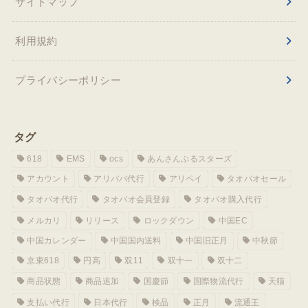
サイトマップ
利用規約
プライバシーポリシー
タグ
618
EMS
ocs
あんさんぶるスターズ
アカウント
アリババ代行
アリペイ
タオバオセール
タオバオ代行
タオバオ会員登録
タオバオ購入代行
メルカリ
リリース
ロックダウン
中国EC
中国カレンダー
中国国内送料
中国旧正月
中秋節
京東618
円高
双11
双十一
双十二
商品状態
商品追加
国慶節
国際物流代行
天猫
支払い代行
日本代行
検品
正月
流通王