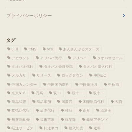
プライバシーポリシー
タグ
618
EMS
ocs
あんさんぶるスターズ
アカウント
アリババ代行
アリペイ
タオバオセール
タオバオ代行
タオバオ会員登録
タオバオ購入代行
メルカリ
リリース
ロックダウン
中国EC
中国カレンダー
中国国内送料
中国旧正月
中秋節
京東618
円高
双11
双十一
双十二
商品状態
商品追加
国慶節
国際物流代行
天猫
支払い代行
日本代行
検品
正月
流通王
無在庫販売
福田市場
端午節
義烏アテンド
転送サービス
転送ネコ
輸入転売
送料