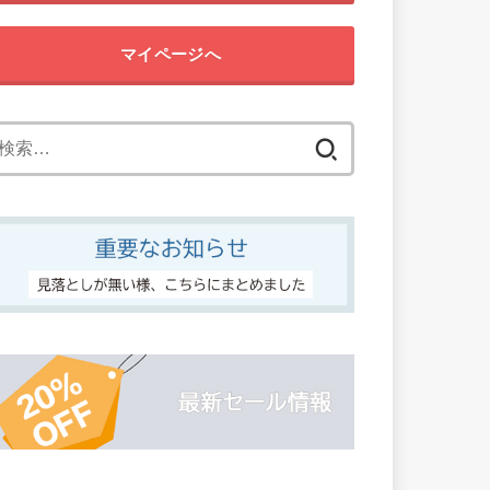
マイページへ
検
索: