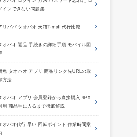
タオバオ ログイン 方法 パスワード忘れた ロ
グインできない問題集
アリババ タオバオ 天猫T-mall 代行比較
タオバオ 返品 手続きの詳細手順 モバイル図
解
閑魚 タオバオ アプリ 商品リンク先URLの取
得方法
タオバオ アプリ 会員登録から直接購入 4PX
利用 商品手に入るまで徹底解説
タオバオ代行 早い 回転ポイント 作業時間案
内