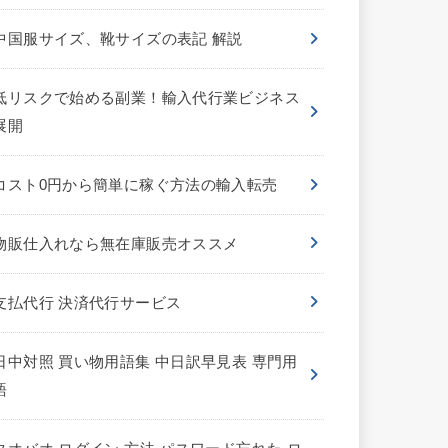
中国服サイズ、靴サイズの表記 解説
低リスクで始める副業！輸入代行業ビジネス
展開
コスト0円から簡単に稼ぐ方法の輸入転売
物販仕入れなら無在庫販売オススメ
支払代行 決済代行サービス
日中対照 買い物用語集 中日訳早見表 専門用
語