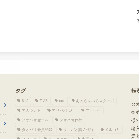
タグ
転
618
EMS
ocs
あんさんぶるスターズ
タ
アカウント
アリババ代行
アリペイ
始
様
タオバオセール
タオバオ代行
輸
タオバオ会員登録
タオバオ購入代行
メルカリ
業