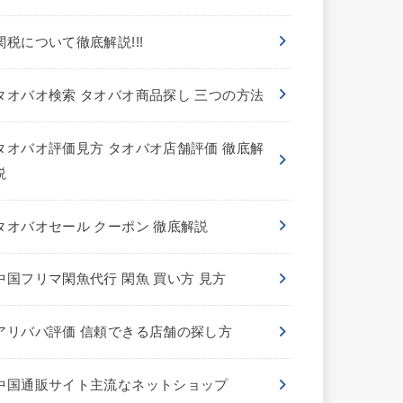
関税について徹底解説!!!
タオバオ検索 タオバオ商品探し 三つの方法
タオバオ評価見方 タオバオ店舗評価 徹底解
説
タオバオセール クーポン 徹底解説
中国フリマ閑魚代行 閑魚 買い方 見方
アリババ評価 信頼できる店舗の探し方
中国通販サイト主流なネットショップ