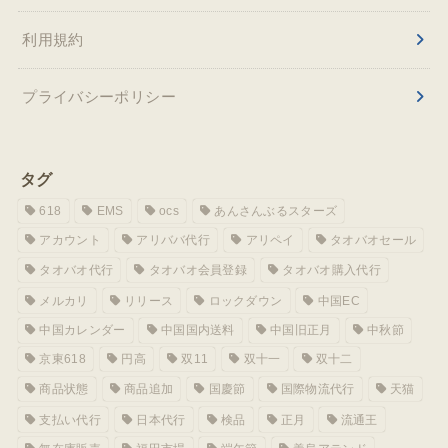
利用規約
プライバシーポリシー
タグ
618
EMS
ocs
あんさんぶるスターズ
アカウント
アリババ代行
アリペイ
タオバオセール
タオバオ代行
タオバオ会員登録
タオバオ購入代行
メルカリ
リリース
ロックダウン
中国EC
中国カレンダー
中国国内送料
中国旧正月
中秋節
京東618
円高
双11
双十一
双十二
商品状態
商品追加
国慶節
国際物流代行
天猫
支払い代行
日本代行
検品
正月
流通王