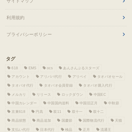
サイトマップ
利用規約
プライバシーポリシー
タグ
618
EMS
ocs
あんさんぶるスターズ
アカウント
アリババ代行
アリペイ
タオバオセール
タオバオ代行
タオバオ会員登録
タオバオ購入代行
メルカリ
リリース
ロックダウン
中国EC
中国カレンダー
中国国内送料
中国旧正月
中秋節
京東618
円高
双11
双十一
双十二
商品状態
商品追加
国慶節
国際物流代行
天猫
支払い代行
日本代行
検品
正月
流通王