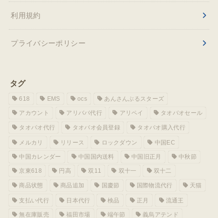
利用規約
プライバシーポリシー
タグ
618
EMS
ocs
あんさんぶるスターズ
アカウント
アリババ代行
アリペイ
タオバオセール
タオバオ代行
タオバオ会員登録
タオバオ購入代行
メルカリ
リリース
ロックダウン
中国EC
中国カレンダー
中国国内送料
中国旧正月
中秋節
京東618
円高
双11
双十一
双十二
商品状態
商品追加
国慶節
国際物流代行
天猫
支払い代行
日本代行
検品
正月
流通王
無在庫販売
福田市場
端午節
義烏アテンド