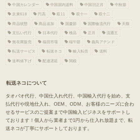
中国カレンダー
中国国内送料
中国旧正月
中秋節
京東618
円高
双11
双十一
双十二
商品状態
商品追加
国慶節
国際物流代行
天猫
支払い代行
日本代行
検品
正月
流通王
無在庫販売
福田市場
端午節
義烏アテンド
転送サービス
転送ネコ
輸入転売
送料
送料値下げ
配達遅延
関税
転送ネコについて
タオバオ代行、中国仕入れ代行、中国輸入代行を始め、支
払代行や現地仕入れ、OEM、ODM、お客様のニーズに合わ
せるサービスのご提案まで中国輸入ビジネスをサポートし
ております！個人から業者まで1円から仕入れ放題まで、転
送ネコが丁寧にサポートしております。