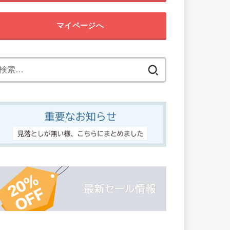
マイページへ
検
索: