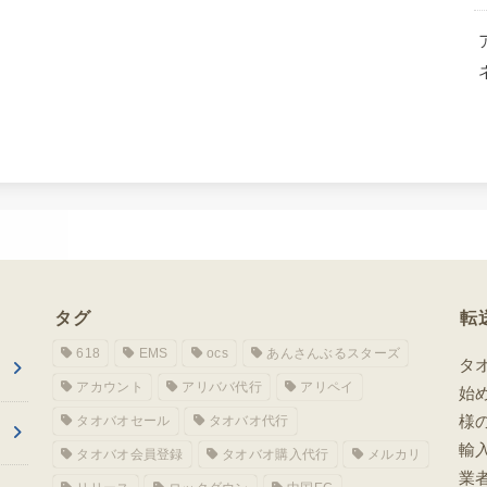
タグ
転
618
EMS
ocs
あんさんぶるスターズ
タ
アカウント
アリババ代行
アリペイ
始
様
タオバオセール
タオバオ代行
輸
タオバオ会員登録
タオバオ購入代行
メルカリ
業