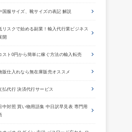
中国服サイズ、靴サイズの表記 解説
低リスクで始める副業！輸入代行業ビジネス
展開
コスト0円から簡単に稼ぐ方法の輸入転売
物販仕入れなら無在庫販売オススメ
支払代行 決済代行サービス
日中対照 買い物用語集 中日訳早見表 専門用
語