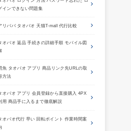
タオバオ ログイン 方法 パスワード忘れた ロ
グインできない問題集
アリババ タオバオ 天猫T-mall 代行比較
タオバオ 返品 手続きの詳細手順 モバイル図
解
閑魚 タオバオ アプリ 商品リンク先URLの取
得方法
タオバオ アプリ 会員登録から直接購入 4PX
利用 商品手に入るまで徹底解説
タオバオ代行 早い 回転ポイント 作業時間案
内