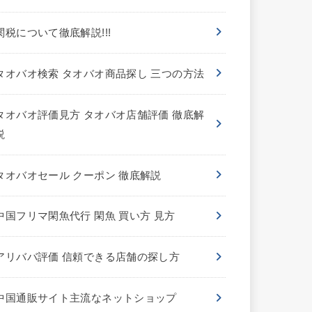
関税について徹底解説!!!
タオバオ検索 タオバオ商品探し 三つの方法
タオバオ評価見方 タオバオ店舗評価 徹底解
説
タオバオセール クーポン 徹底解説
中国フリマ閑魚代行 閑魚 買い方 見方
アリババ評価 信頼できる店舗の探し方
中国通販サイト主流なネットショップ