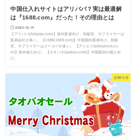
中国仕入れサイトはアリババ？実は最適解
は『1688.com』だった！その理由とは
2023.12.19
【アリババ(Alibaba.com)】海外業者向け。卸販売、サプライヤーは
貿易会社が多い。 【1688(1688.com)】中国国内業者向け。卸販
売、サプライヤーはメーカーが多い。 【アリエク(aliexpress.co
m)】海外個人向け。 【タオバオ(taobao.com)】中国国内の個人向
け。
お知らせ