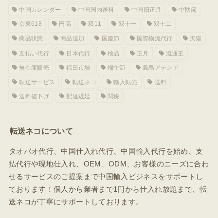
中国カレンダー
中国国内送料
中国旧正月
中秋節
京東618
円高
双11
双十一
双十二
商品状態
商品追加
国慶節
国際物流代行
天猫
支払い代行
日本代行
検品
正月
流通王
無在庫販売
福田市場
端午節
義烏アテンド
転送サービス
転送ネコ
輸入転売
送料
送料値下げ
配達遅延
関税
転送ネコについて
タオバオ代行、中国仕入れ代行、中国輸入代行を始め、支
払代行や現地仕入れ、OEM、ODM、お客様のニーズに合わ
せるサービスのご提案まで中国輸入ビジネスをサポートし
ております！個人から業者まで1円から仕入れ放題まで、転
送ネコが丁寧にサポートしております。