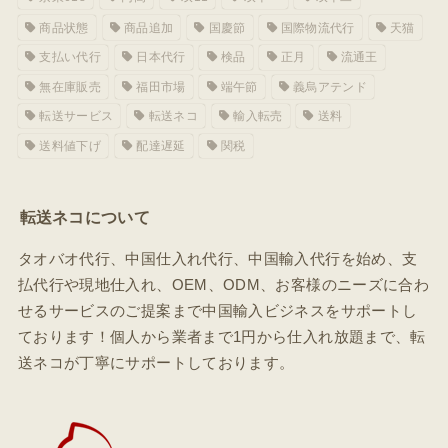
商品状態
商品追加
国慶節
国際物流代行
天猫
支払い代行
日本代行
検品
正月
流通王
無在庫販売
福田市場
端午節
義烏アテンド
転送サービス
転送ネコ
輸入転売
送料
送料値下げ
配達遅延
関税
転送ネコについて
タオバオ代行、中国仕入れ代行、中国輸入代行を始め、支
払代行や現地仕入れ、OEM、ODM、お客様のニーズに合わ
せるサービスのご提案まで中国輸入ビジネスをサポートし
ております！個人から業者まで1円から仕入れ放題まで、転
送ネコが丁寧にサポートしております。