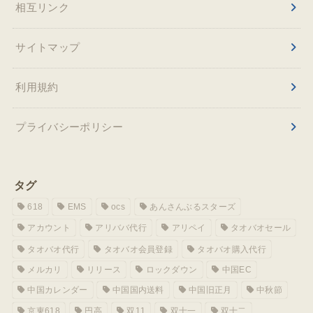
相互リンク
サイトマップ
利用規約
プライバシーポリシー
タグ
618
EMS
ocs
あんさんぶるスターズ
アカウント
アリババ代行
アリペイ
タオバオセール
タオバオ代行
タオバオ会員登録
タオバオ購入代行
メルカリ
リリース
ロックダウン
中国EC
中国カレンダー
中国国内送料
中国旧正月
中秋節
京東618
円高
双11
双十一
双十二