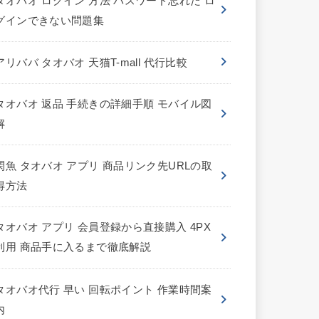
タオバオ ログイン 方法 パスワード忘れた ロ
グインできない問題集
アリババ タオバオ 天猫T-mall 代行比較
タオバオ 返品 手続きの詳細手順 モバイル図
解
閑魚 タオバオ アプリ 商品リンク先URLの取
得方法
タオバオ アプリ 会員登録から直接購入 4PX
利用 商品手に入るまで徹底解説
タオバオ代行 早い 回転ポイント 作業時間案
内