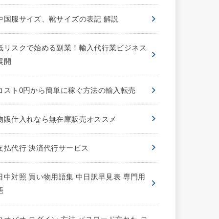
中国服サイズ、靴サイズの表記 解説
低リスクで始める副業！輸入代行業ビジネス
展開
コスト0円から簡単に稼ぐ方法の輸入転売
物販仕入れなら無在庫販売オススメ
支払代行 決済代行サービス
日中対照 買い物用語集 中日訳早見表 専門用
語