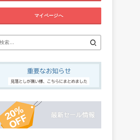
マイページへ
検
索: