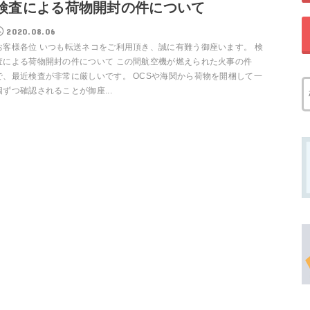
検査による荷物開封の件について
2020.08.06
お客様各位 いつも転送ネコをご利用頂き、誠に有難う御座います。 検
査による荷物開封の件について この間航空機が燃えられた火事の件
で、最近検査が非常に厳しいです。 OCSや海関から荷物を開梱して一
個ずつ確認されることが御座...