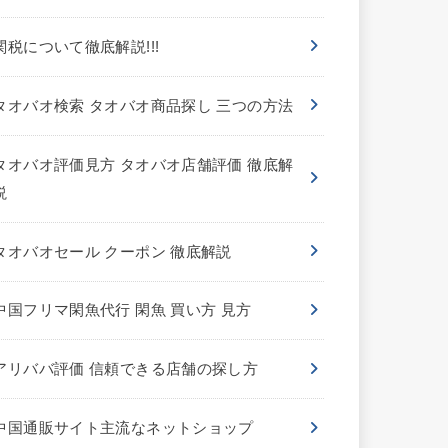
関税について徹底解説!!!
タオバオ検索 タオバオ商品探し 三つの方法
タオバオ評価見方 タオバオ店舗評価 徹底解
説
タオバオセール クーポン 徹底解説
中国フリマ閑魚代行 閑魚 買い方 見方
アリババ評価 信頼できる店舗の探し方
中国通販サイト主流なネットショップ