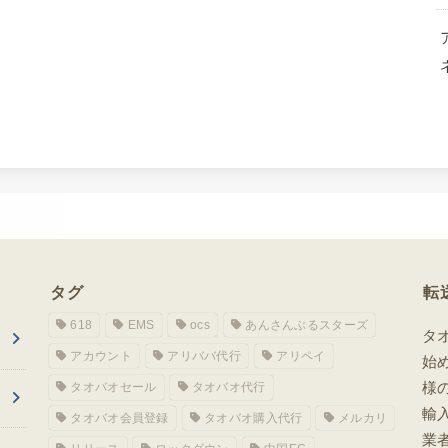
タグ
転
618
EMS
ocs
あんさんぶるスターズ
タ
アカウント
アリババ代行
アリペイ
始
様
タオバオセール
タオバオ代行
輸
タオバオ会員登録
タオバオ購入代行
メルカリ
業