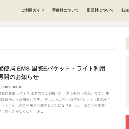
ご利用ガイド
手数料について
配送料について
転
郵便局 EMS 国際Eパケット・ライト利用
再開のお知らせ
2020.08.10
お客様各位 いつも転送ネコをご利用頂き、誠に有難う御座います。 中
国郵便局からお知らせです。 本日からEMS・国際eパケット・国際eパ
ケットライトのご利用を再開することになりました。 コロナの影響
で、値引きがなくなり、通...