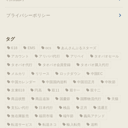
プライバシーポリシー
タグ
618
EMS
ocs
あんさんぶるスターズ
アカウント
アリババ代行
アリペイ
タオバオセール
タオバオ代行
タオバオ会員登録
タオバオ購入代行
メルカリ
リリース
ロックダウン
中国EC
中国カレンダー
中国国内送料
中国旧正月
中秋節
京東618
円高
双11
双十一
双十二
商品状態
商品追加
国慶節
国際物流代行
天猫
支払い代行
日本代行
検品
正月
流通王
無在庫販売
福田市場
端午節
義烏アテンド
転送サービス
転送ネコ
輸入転売
送料