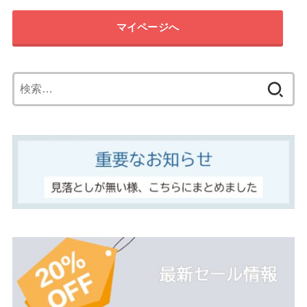
マイページへ
検
索: