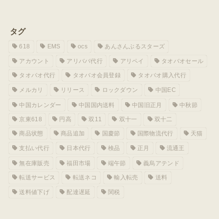
タグ
618
EMS
ocs
あんさんぶるスターズ
アカウント
アリババ代行
アリペイ
タオバオセール
タオバオ代行
タオバオ会員登録
タオバオ購入代行
メルカリ
リリース
ロックダウン
中国EC
中国カレンダー
中国国内送料
中国旧正月
中秋節
京東618
円高
双11
双十一
双十二
商品状態
商品追加
国慶節
国際物流代行
天猫
支払い代行
日本代行
検品
正月
流通王
無在庫販売
福田市場
端午節
義烏アテンド
転送サービス
転送ネコ
輸入転売
送料
送料値下げ
配達遅延
関税