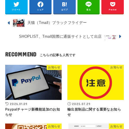
ツイート
シェア
はてブ
送る
Pocket
天猫（Tmall）ブラックフライデー
SHOPLIST、Tmall国際に通販サイトとして出店
RECOMMEND
お知らせ
お知らせ
2026.01.09
2025.07.29
Paypalチャージ新機能追加のお知
輸出規制品に関する重要なお知ら
らせ
せ
お知らせ
お知らせ