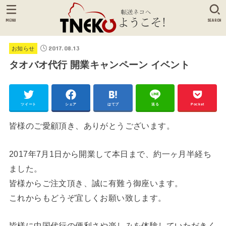
MENU
SEARCH
2017.08.13
お知らせ
タオバオ代行 開業キャンペーン イベント
ツイート
シェア
はてブ
送る
Pocket
皆様のご愛顧頂き、ありがとうございます。
2017年7月1日から開業して本日まで、約一ヶ月半経ち
ました。
皆様からご注文頂き、誠に有難う御座います。
これからもどうぞ宜しくお願い致します。
皆様に中国代行の便利さや楽しみを体験していただきく