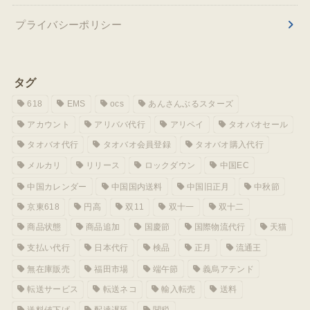
プライバシーポリシー
タグ
618
EMS
ocs
あんさんぶるスターズ
アカウント
アリババ代行
アリペイ
タオバオセール
タオバオ代行
タオバオ会員登録
タオバオ購入代行
メルカリ
リリース
ロックダウン
中国EC
中国カレンダー
中国国内送料
中国旧正月
中秋節
京東618
円高
双11
双十一
双十二
商品状態
商品追加
国慶節
国際物流代行
天猫
支払い代行
日本代行
検品
正月
流通王
無在庫販売
福田市場
端午節
義烏アテンド
転送サービス
転送ネコ
輸入転売
送料
送料値下げ
配達遅延
関税