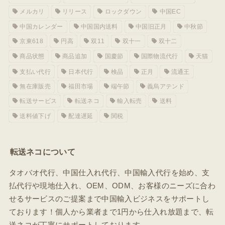
メルカリ
リリース
ロックダウン
中国EC
中国カレンダー
中国国内送料
中国旧正月
中秋節
京東618
円高
双11
双十一
双十二
商品状態
商品追加
国慶節
国際物流代行
天猫
支払い代行
日本代行
検品
正月
流通王
無在庫販売
福田市場
端午節
義烏アテンド
転送サービス
転送ネコ
輸入転売
送料
送料値下げ
配達遅延
関税
転送ネコについて
タオバオ代行、中国仕入れ代行、中国輸入代行を始め、支
払代行や現地仕入れ、OEM、ODM、お客様のニーズに合わ
せるサービスのご提案まで中国輸入ビジネスをサポートし
ております！個人から業者まで1円から仕入れ放題まで、転