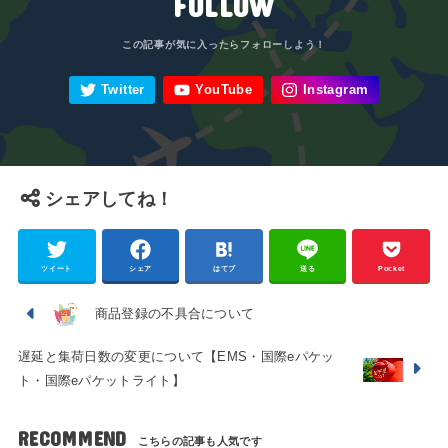
FOLLOW
シェアしてね！
ツイート
シェア
はてブ
送る
Pocket
商品登録の不具合について
遅延と集荷日数の変更について【EMS・国際eパケッ
ト・国際eパケットライト】
RECOMMEND